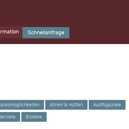
ormation
Schnellanfrage
tücksmöglichkeiten
Almen & Hütten
Ausflugsziele
erziele
Eisdiele