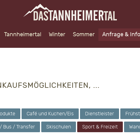
Tannheimertal
Winter
Sommer
Anfrage & Inf
KAUFSMÖGLICHKEITEN, ...
rodukte
Café und Kuchen/Eis
Dienstleister
Frühs
 / Bus / Transfer
Skischulen
Sport & Freizeit
Wand