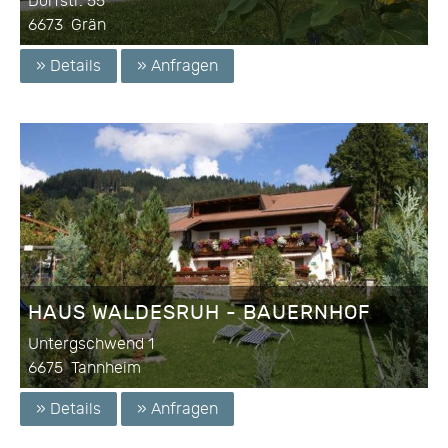
Dorfstr. 55
6673
Grän
» Details
» Anfragen
HAUS WALDESRUH - BAUERNHOF
Untergschwend 1
6675
Tannheim
» Details
» Anfragen