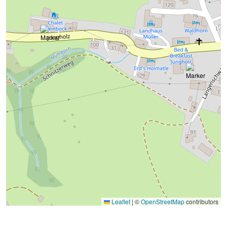
Leaflet
|
©
OpenStreetMap
contributors