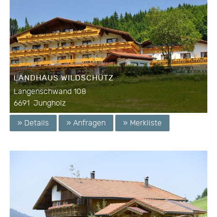
LANDHAUS WILDSCHÜTZ
Langenschwand 108
6691
Jungholz
» Details
» Anfragen
» Merkliste