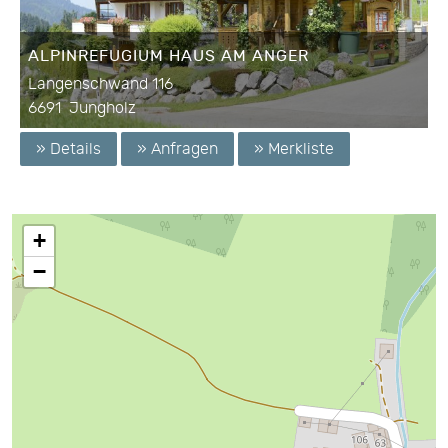
ALPINREFUGIUM HAUS AM ANGER
Langenschwand 116
6691
Jungholz
» Details
» Anfragen
» Merkliste
+
−